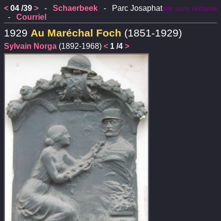
<
04 /39
>
-
Schaerbeek
- Parc Josaphat
site sans réclame
-
Courriel
1929
Au Maréchal Foch
(1851-1929)
Sylvain Norga
(1892-1968)
<
1 /4
>